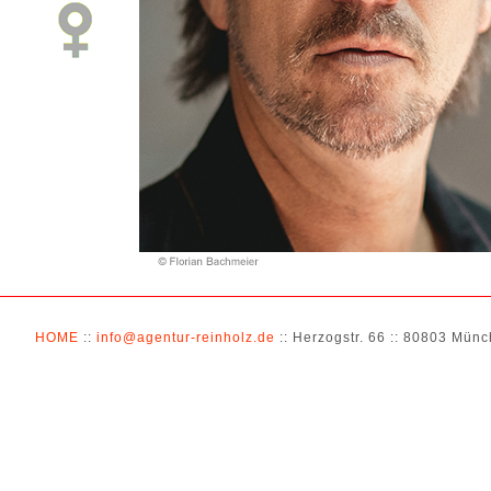
HOME
::
info@agentur-reinholz.de
:: Herzogstr. 66 :: 80803 Münch